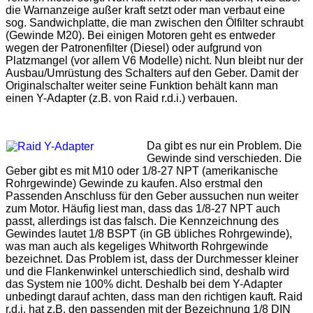
die Warnanzeige außer kraft setzt oder man verbaut eine
sog. Sandwichplatte, die man zwischen den Ölfilter schraubt
(Gewinde M20). Bei einigen Motoren geht es entweder
wegen der Patronenfilter (Diesel) oder aufgrund von
Platzmangel (vor allem V6 Modelle) nicht. Nun bleibt nur der
Ausbau/Umrüstung des Schalters auf den Geber. Damit der
Originalschalter weiter seine Funktion behält kann man
einen Y-Adapter (z.B. von Raid r.d.i.) verbauen.
Da gibt es nur ein Problem. Die
Gewinde sind verschieden. Die
Geber gibt es mit M10 oder 1/8-27 NPT (amerikanische
Rohrgewinde) Gewinde zu kaufen. Also erstmal den
Passenden Anschluss für den Geber aussuchen nun weiter
zum Motor. Häufig liest man, dass das 1/8-27 NPT auch
passt, allerdings ist das falsch. Die Kennzeichnung des
Gewindes lautet 1/8 BSPT (in GB übliches Rohrgewinde),
was man auch als kegeliges Whitworth Rohrgewinde
bezeichnet. Das Problem ist, dass der Durchmesser kleiner
und die Flankenwinkel unterschiedlich sind, deshalb wird
das System nie 100% dicht. Deshalb bei dem Y-Adapter
unbedingt darauf achten, dass man den richtigen kauft. Raid
r.d.i. hat z.B. den passenden mit der Bezeichnung 1/8 DIN