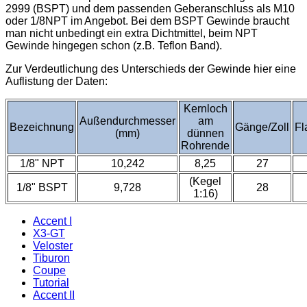
2999 (BSPT) und dem passenden Geberanschluss als M10
oder 1/8NPT im Angebot. Bei dem BSPT Gewinde braucht
man nicht unbedingt ein extra Dichtmittel, beim NPT
Gewinde hingegen schon (z.B. Teflon Band).
Zur Verdeutlichung des Unterschieds der Gewinde hier eine
Auflistung der Daten:
Kernloch
Außendurchmesser
am
Bezeichnung
Gänge/Zoll
Fl
(mm)
dünnen
Rohrende
1/8" NPT
10,242
8,25
27
(Kegel
1/8" BSPT
9,728
28
1:16)
Accent I
X3-GT
Veloster
Tiburon
Coupe
Tutorial
Accent II