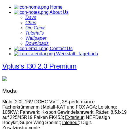
Home
About Us
Dave
Chris
Die Crew
Tutorial's
Wallpaper
Downloads
Contact Us
Werkstatt- Tagebuch
Vplus's I30 2.0 Premium
Mods:
Motor
:2.0L 16V DOHC VVTI, 2S-performance
Fächerkrümmer mit Metall-KAT und FOX AGA;
Leistung
:
105KW;
Fahrwerk
: K-sport Gewindefahrwerk;
Räder
: 8,5Jx19
auf 225/45R19 Falken FK453;
Exterieur
: NEFDesign
Bodykit, Super Wing Spoiler;
Interieur
: Digit.-
Zusatzinstrumente